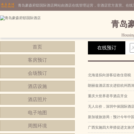
青岛豪森府邸国际酒店网站由酒店在线管理运营，非酒店官方直营。在线
青岛
Housing
首页
在线预订
客房预订
会场预订
北海道拟向游客征收住宿税
朗丽兹酒店首次进驻杭州西
酒店设施
重庆大世界君亭酒店开业
酒店照片
无人出价，深圳中保国际酒
电子地图
新加坡旅游局：预计今年中
周围环境
广西实施四大举措促进文旅