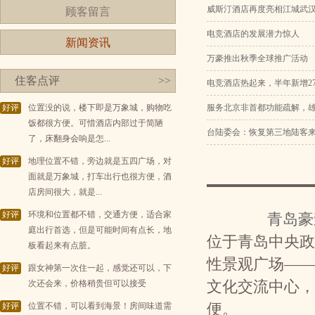
威斯汀酒店再度亮相江城武
顾客留言
电竞酒店的发展潜力惊人
新闻资讯
万豪推出秋季全球推广活动
住客点评
>>
电竞酒店热起来，半年新增27
好评
位置没的说，楼下即是万象城，购物吃
服务北京非首都功能疏解，
饭都很方便。可惜酒店内部过于简陋
台陆委会：恢复第三地陆客
了，床翻身会响是怎...
好评
地理位置不错，旁边就是五四广场，对
面就是万象城，打车出行也很方便，酒
店房间很大，就是...
好评
环境和位置都不错，交通方便，适合家
青岛豪
庭出行首选，但是可能时间有点长，地
位于青岛中央政
板看起来有点脏。
性景观广场——
好评
跟女神第一次住一起，感觉还可以，下
次还会来，价格稍贵但可以接受
文化交流中心，
好评
位置不错，可以看到海景！房间味道需
便。