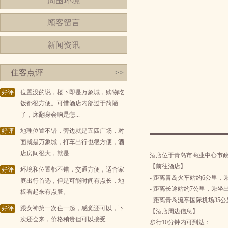
周围环境
顾客留言
新闻资讯
住客点评
>>
好评
位置没的说，楼下即是万象城，购物吃
饭都很方便。可惜酒店内部过于简陋
了，床翻身会响是怎...
好评
地理位置不错，旁边就是五四广场，对
面就是万象城，打车出行也很方便，酒
店房间很大，就是...
酒店位于青岛市商业中心市
【前往酒店】
好评
环境和位置都不错，交通方便，适合家
- 距离青岛火车站约6公里，
庭出行首选，但是可能时间有点长，地
- 距离长途站约7公里，乘坐
板看起来有点脏。
- 距离青岛流亭国际机场35
好评
跟女神第一次住一起，感觉还可以，下
【酒店周边信息】
次还会来，价格稍贵但可以接受
步行10分钟内可到达：