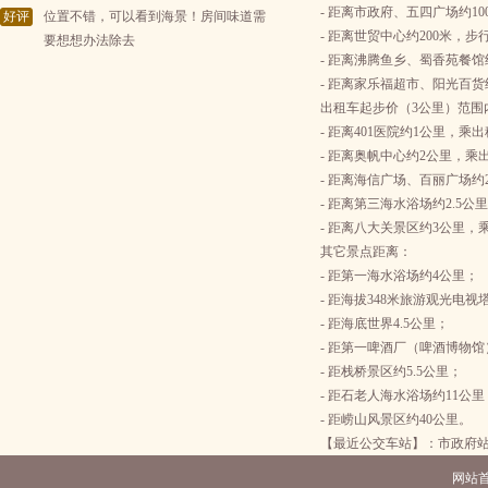
- 距离市政府、五四广场约1
好评
位置不错，可以看到海景！房间味道需
- 距离世贸中心约200米，步
要想想办法除去
- 距离沸腾鱼乡、蜀香苑餐馆
- 距离家乐福超市、阳光百货
出租车起步价（3公里）范围
- 距离401医院约1公里，乘
- 距离奥帆中心约2公里，乘
- 距离海信广场、百丽广场约
- 距离第三海水浴场约2.5
- 距离八大关景区约3公里，
其它景点距离：
- 距第一海水浴场约4公里；
- 距海拔348米旅游观光电视
- 距海底世界4.5公里；
- 距第一啤酒厂（啤酒博物馆
- 距栈桥景区约5.5公里；
- 距石老人海水浴场约11公里
- 距崂山风景区约40公里。
【最近公交车站】：市政府站 
网站